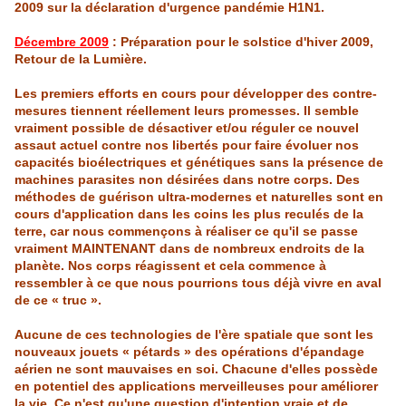
2009 sur la déclaration d'urgence pandémie H1N1.
Décembre 2009
: Préparation pour le solstice d'hiver 2009,
Retour de la Lumière.
Les premiers efforts en cours pour développer des contre-
mesures tiennent réellement leurs promesses. Il semble
vraiment possible de désactiver et/ou réguler ce nouvel
assaut actuel contre nos libertés pour faire évoluer nos
capacités bioélectriques et génétiques sans la présence de
machines parasites non désirées dans notre corps. Des
méthodes de guérison ultra-modernes et naturelles sont en
cours d'application dans les coins les plus reculés de la
terre, car nous commençons à réaliser ce qu'il se passe
vraiment MAINTENANT dans de nombreux endroits de
la
planète. Nos corps réagissent et cela commence à
ressembler à ce que nous pourrions tous déjà vivre en aval
de ce « truc ».
Aucune de ces technologies de
l'ère
spatiale que sont les
nouveaux jouets « pétards » des opérations d'épandage
aérien ne sont mauvaises en soi. Chacune d'elles possède
en potentiel des applications merveilleuses pour améliorer
la vie. Ce n'est qu'une question d'intention vraie et de