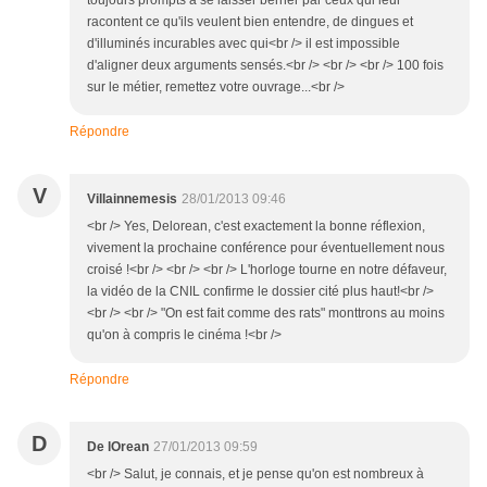
toujours prompts à se laisser berner par ceux qui leur
racontent ce qu'ils veulent bien entendre, de dingues et
d'illuminés incurables avec qui<br /> il est impossible
d'aligner deux arguments sensés.<br /> <br /> <br /> 100 fois
sur le métier, remettez votre ouvrage...<br />
Répondre
V
Villainnemesis
28/01/2013 09:46
<br /> Yes, Delorean, c'est exactement la bonne réflexion,
vivement la prochaine conférence pour éventuellement nous
croisé !<br /> <br /> <br /> L'horloge tourne en notre défaveur,
la vidéo de la CNIL confirme le dossier cité plus haut!<br />
<br /> <br /> "On est fait comme des rats" monttrons au moins
qu'on à compris le cinéma !<br />
Répondre
D
De lOrean
27/01/2013 09:59
<br /> Salut, je connais, et je pense qu'on est nombreux à