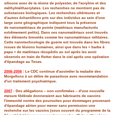
silicone avec de la résine de polyester, de
l'acryline
et des
méthylméthacrylates
. Les recherches ne montrent pas de
substances biologiques. Les recherches ultérieures et
d'autres échantillons pr
is
sur des individus au sein d'une
large zone géographique indiquent tous la présence
de nanomatériaux de pointe (matériaux manufacturés
extrêmement petits). Dans ces nanomatériaux sont trouvés
des éléments brevetés comme les nanomatériaux militaires.
Cette nanotechnologie de guerre est trouvée dans les fibres
issues de lésions humaines, ainsi que dans les « barbe à
papa » de matériaux récupérés au sol après les avoir
observés en train de flotter dans le ciel après une opération
d'épandage au Texas.
2006-2008
: Le CDC continue d'assimiler la maladie des
Morgellons
à un délire de parasitose avec recommandation
d'un traitement psychiatrique.
2007
: Des allégations – non confirmées – d'une nouvelle
mesure fédérale donneraient aux fabricants de vaccins
l'immunité contre des poursuites pour dommages provenant
d'épandage aérien pour mener sans permission une
recherche sur les vaccins (sous couvert du programme de la