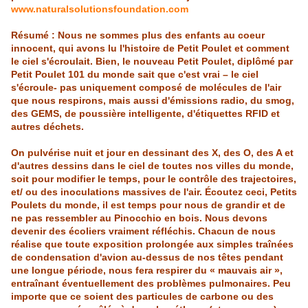
www.naturalsolutionsfoundation.com
Résumé : Nous ne sommes plus des enfants au coeur
innocent, qui avons lu l'histoire de Petit Poulet et comment
le ciel s'écroulait. Bien, le nouveau Petit Poulet, diplômé par
Petit Poulet 101 du monde sait que c'est vrai – le ciel
s'écroule- pas uniquement composé de molécules de l'air
que nous respirons, ma
is
aussi d'émissions radio, du smog,
des GEMS, de poussière intelligente, d'étiquettes RFID et
autres déchets.
On pulvérise nuit et jour en dessinant des X, des O, des A et
d'autres dessins dans le ciel de toutes nos villes du monde,
soit pour modifier le temps, pour le contrôle des trajectoires,
et/ ou des inoculations massives de l'air. Écoutez ceci, Petits
Poulets du monde, il est temps pour nous de grandir et de
ne pas ressembler au
Pinocchio
en bo
is
. Nous devons
devenir des écoliers vraiment réfléch
is
. Chacun de nous
réalise que toute exposition prolongée aux simples traînées
de condensation d'avion au-dessus de nos têtes pendant
une longue période, nous fera respirer du « mauva
is
air »,
entraînant éventuellement des problèmes pulmonaires. Peu
importe que ce soient des particules de carbone ou des