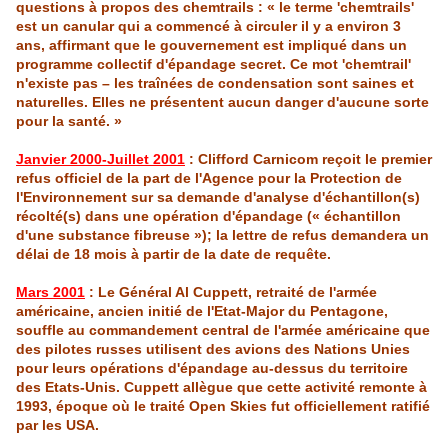
questions à propos des
chemtrails
: « le terme 'chemtrails'
est un canular qui a commencé à circuler il y a environ 3
ans, affirmant que le gouvernement est impliqué dans un
programme collectif d'épandage secret. Ce mot 'chemtrail'
n'existe pas – les traînées de condensation sont saines et
naturelles. Elles ne présentent aucun danger d'aucune sorte
pour la santé. »
Janvier 2000-Juillet 2001
:
Clifford
Carnicom
reçoit le premier
refus officiel de la part de l'Agence pour la Protection de
l'Environnement
sur sa demande d'analyse d'échantillon(s)
récolté(s) dans une opération d'épandage (« échantillon
d'une substance fibreuse »); la lettre de refus demandera un
délai de 18 mo
is
à partir de la date de requête.
Mars 2001
: Le Général Al
Cuppett
, retraité de l'armée
américaine, ancien initié de
l'Etat
-Major du Pentagone,
souffle au commandement central de l'armée américaine que
des pilotes russes utilisent des avions des Nations Unies
pour leurs opérations d'épandage au-dessus du territoire
des
Etats
-Un
is
.
Cuppett
allègue que cette activité remonte à
1993, époque où le traité Open Skies fut officiellement ratifié
par les USA.