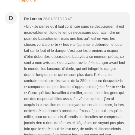
Répondre
D
De Lorean
28/01/2013 13:47
<br /> Je pense qu'il faut continuer sans se décourager ; il est
incroyablement long le temps nécessaire pour atteindre un
point de basculement, mais une fois qu'il est en vue, les
choses vont alors<br /> très vite (comme le débordement du
lait sur le feu) et le danger c'est que les premiers à risquer
d'être débordés, dépassés et balayés à ce moment précis, ce
sont à mon avis ceux qui avaient vu<br /> le danger avant tout
le monde, les lanceurs d'alerte, qui ont intégré le danger
depuis longtemps et qui ne sont plus dans l'exhaltation,
contrairement aux résistants de la 25ème heure (lesquels<br
/> comportent en plus leur lot d'opportunistes).<br /> <br /> <br
/> Ceux qu'il faut travailler à éveiller, ce sont tous les gens qui
ont des responsabilités assez élevées et qui ont, j'en ai
acquis la conviction en en cotoyant un certain nombre, la très
nette<br /> tendance à prendre la "masse", surtout lorsqu'elle
milite, pour un ramassis d'abrutis et d'incultes ne comprenant
jamais rien à rien, de râleurs et d'égoïstes ne voyant pas plus
loin que le<br /> bout de leur nez, de naïfs et d'inconscients