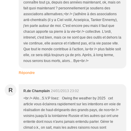
connaître tout ça, depuis des années maintenant, ok, mais on
fait quoi maintenant ? personnellement je soutiens des
associations alternatives,<br /> j'adhère à des associations
anti-chemtrails (il y a Ciel voilé, Acseipica, Tanker Ennemy),
j'en parle autour de moi. C'est encore peu mais il faut que
chacun apporte sa pierre à la vie<br /> collective. L'ordi,
intrenet, c'est bien, mais ce ne sont que des outils et dehors la
vie continue, elle avance et n'attend pas, et la vie passe vite.
Que tout le monde contribue à l'action, la<br /> plus faible soit
elle, ce sera déjà toujours ça de pris. Après, à long terme,
nous serons tous morts, alors... Bye<br />
Répondre
R
R.de Champlain
24/01/2013 23:02
<br /> Allo...S.V.P lisez: Owing the weather by 2025 cet
article vous éclairera rapidement sur les intentions en voie de
réalisation de haut-dirigeants des grands pays, de nos<br />
voisins juaqu'à la lointainne Russie et les autres qui ont une
entente dont nous n'avns jamais entendu parler. Gérer le
climat o.k., on sait, mais les autres raisons nous sont