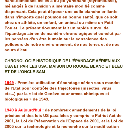
nano
-composés mêlés à du
polyuréthane
(
styromousse
),
mélangés à de l'amidon alimentaire modifié comme
dispersant. Cela peut déposer une colle blanche brillante
dans n'importe quel poumon en bonne santé, que ce soit
chez un athlète, un enfant, un animal ou même un Petit
Poulet. Le présent document fait un rapide survol de
l'épandage aérien de manière chronologique et conclut par
les pensées d'un être humain sur la conscience des
pollueurs de notre environnement, de nos terres et de nos
cours d'eau.
CHRONOLOGIE HISTORIQUE DE L'ÉPANDAGE AÉRIEN AUX
USA ET PAR LES USA, MAISON DU ROUGE, BLANC ET BLEU
ET DE L'ONCLE SAM .
1949
: Première utilisation d'épandage aérien sous mandat
de
l'Etat
pour contrôle des trajectoires (insectes, virus,
etc...) par la « loi de
Genève
pour armes chimiques et
biologiques » de 1949.
1949 à Aujourd'hui
: de nombreux amendements de la loi
précitée et des lo
is
US parallèles y compr
is
le
Patriot
Act
de
2001, la Loi de Préservation de
l'Espace
de 2001, et la Loi de
2005 sur la technologie et la recherche sur la modification