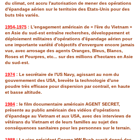
du climat, ont accru l'autorisation de mener des opérations
d'épandage aérien sur le territoire des
Etats
-Un
is
pour des
buts très variés.
1954-1975
: L'engagement américain de «
l'ère
du
Vietnam
»
en
Asie
du sud-est entraîne recherches, développement et
déploiement militaires d'opérations d'épandage aérien pour
une importante variété d'objectifs d'envergure encore jama
is
vue, avec arrosage des agents Oranges, Bleus, Blancs,
Roses et Pourpres, etc... sur des millions d'hectares en
Asie
du sud-est.
1974
: Le secrétaire de l'US Navy, agissant au nom du
gouvernement des USA, brevète la technologie d'une
poudre très efficace pour dispersion par contrail, en haute
et basse altitude.
1984
: le film documentaire américain AGENT SECRET,
présente au public américain des vidéos d'opérations
d'épandage au
Vietnam
et aux USA, avec des interviews de
vétérans du
Vietnam
et de leurs familles au sujet des
conséquences sanitaires pour les personnes sur le terrain.
1988
: Le vice-président George HW Bush aurait donné des