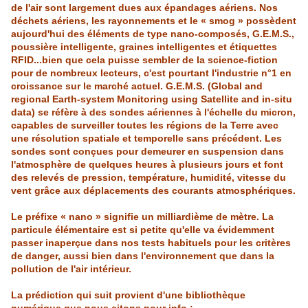
de l'air sont largement dues aux épandages aériens. Nos
déchets aériens, les rayonnements et le « smog » possèdent
aujourd'hui des éléments de type
nano
-composés, G.E.M.S.,
poussière intelligente, graines intelligentes et étiquettes
RFID...bien que
cela
puisse sembler de la science-fiction
pour de nombreux lecteurs, c'est pourtant l'industrie n°1 en
croissance sur le marché actuel. G.E.M.S. (Global and
regional
Earth
-
system
Monitoring
using
Satellite and in-
situ
data) se réfère à des sondes aériennes à l'échelle du micron,
capables de surveiller toutes les régions de la Terre avec
une résolution spatiale et temporelle sans précédent. Les
sondes sont conçues pour demeurer en suspension dans
l'atmosphère de quelques heures à plusieurs jours et font
des relevés de pression, température, humidité, vitesse du
vent grâce aux déplacements des courants atmosphériques.
Le préfixe « nano » signifie un milliardième de mètre. La
particule élémentaire est si petite qu'elle va évidemment
passer inaperçue dans nos tests habituels pour les critères
de danger, aussi bien dans l'environnement que dans la
pollution de l'air intérieur.
La prédiction qui suit provient d'une bibliothèque