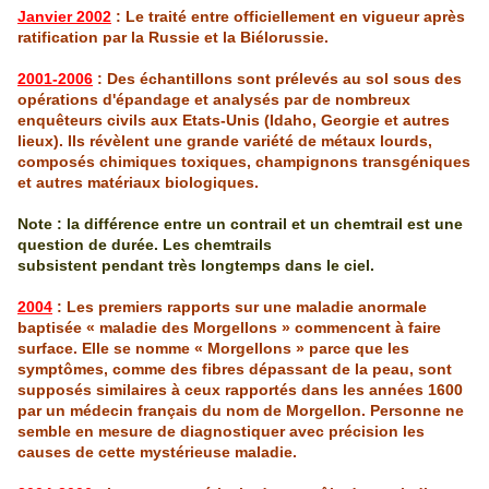
Janvier 2002
: Le traité entre officiellement en vigueur après
ratification par la
Russie
et la
Biélorussie
.
2001-2006
: Des échantillons sont prélevés au sol sous des
opérations d'épandage et analysés par de nombreux
enquêteurs civils aux
Etats
-Un
is
(
Idaho
,
Georgie
et autres
lieux). Ils révèlent une grande variété de métaux lourds,
composés chimiques toxiques, champignons
transgéniques
et autres matériaux biologiques.
Note : la différence entre un contrail et un chemtrail est une
question de durée. Les chemtrails
subsistent pendant très longtemps dans le ciel.
2004
: Les premiers rapports sur une maladie anormale
baptisée « maladie des
Morgellons
» commencent à faire
surface. Elle se nomme «
Morgellons
» parce que les
symptômes, comme des fibres dépassant de la peau, sont
supposés similaires à ceux rapportés dans les années 1600
par un médecin frança
is
du nom de
Morgellon
. Personne ne
semble en mesure de diagnostiquer avec précision les
causes de cette mystérieuse maladie.