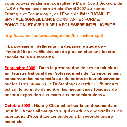
vous pouvez également consulter le Major Scott Dickson, de
l'US
Air Force, avec son article d'avril 2007 au centre
Stratégie et Technologie, de l'Ecole de l'air : BATAILLE
SPATIALE SURVEILLANCE CONSTANTE : FORME,
FONCTION, ET AVENIR DE LA POUSSIERE INTELLIGENTE .
http://au.af.mil/au/awc/awcgate/est/bh_dickson.pdf
« La poussière intelligente » a dépassé le stade de «
l'hypothétique ». Elle devient de plus en plus une facette
cachée de la vie moderne.
Septembre 2009
: Dans la présentation de ses conclusions
au Registre National des Professionnels de
l'Environnement
concernant les
nanomatériaux
de pointe et leur observation
sur les êtres humains, le
Dr
Staninger
avertit : « L'humanité
est sur le point de démontrer les mécanismes toxiques de
par son exposition aux matériaux nanomicrobiens ».
Octobre 2009
: History Channel présente un documentaire
intitulé « Armes climatiques », qui décrit les chemtrails et les
opérations d'épandage aérien depuis la seconde guerre
mondiale.