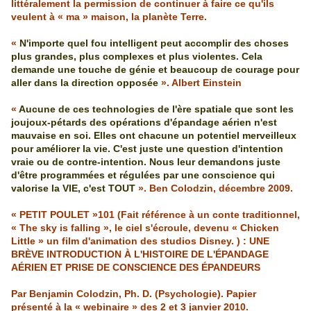
littéralement la permission de continuer à faire ce qu'ils
veulent à « ma » maison, la planète Terre.
«
N'importe quel fou intelligent peut accomplir des choses
plus grandes, plus complexes et plus violentes. Cela
demande une touche de génie et beaucoup de courage pour
aller dans la direction opposée
».
Albert
Einstein
«
Aucune de ces technologies de l'ère spatiale que sont les
joujoux-pétards des opérations d'épandage aérien n'est
mauvaise en soi. Elles ont chacune un potentiel merveilleux
pour améliorer la vie. C'est juste une question d'intention
vraie ou de contre-intention. Nous leur demandons juste
d'être programmées et régulées par une conscience qui
valorise la VIE, c'est TOUT
». Ben
Colodzin
, décembre 2009.
« PETIT POULET »101 (Fait référence à un conte traditionnel,
« The sky is falling », le ciel s'écroule, devenu « Chicken
Little » un film d'animation des studios Disney. ) : UNE
BRÈVE INTRODUCTION À L'HISTOIRE DE L'ÉPANDAGE
AÉRIEN ET PRISE DE CONSCIENCE DES ÉPANDEURS
Par Benjamin
Colodzin
, Ph. D. (Psychologie). Papier
présenté à la «
webinaire
» des 2 et 3 janvier 2010.