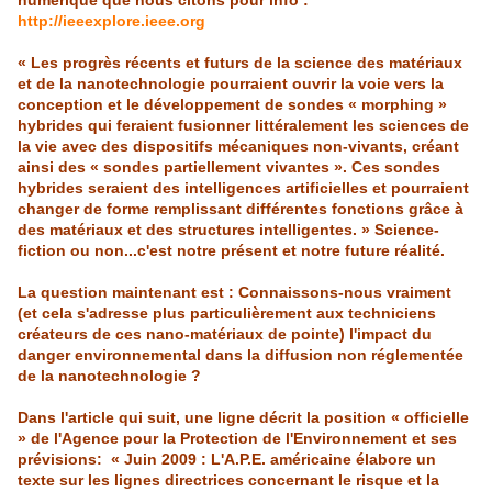
numérique que nous citons pour
info
:
http://
ieeexplore
.
ieee
.
org
« Les progrès récents et futurs de la science des matériaux
et de la
nanotechnologie
pourraient
ouvrir la voie vers la
conception et le développement de sondes « morphing »
hybrides qui
feraient fusionner littéralement les sciences de
la vie avec des dispositifs mécaniques non-vivants,
créant
ainsi des « sondes partiellement vivantes ». Ces sondes
hybrides seraient des intelligences
artificielles et pourraient
changer de forme remplissant différentes fonctions grâce à
des matériaux
et des structures intelligentes. » Science-
fiction ou non...c'est notre présent et notre future réalité.
La question maintenant est : Connaissons-nous vraiment
(et cela s'adresse plus particulièrement aux techniciens
créateurs de ces
nano
-matériaux de pointe) l'impact du
danger environnemental dans la diffusion non réglementée
de la
nanotechnologie
?
Dans l'article qui suit, une ligne décrit la position « officielle
» de l'Agence pour la Protection de
l'Environnement
et ses
prévisions: « Juin 2009 : L'A.P.E. américaine élabore un
texte sur les lignes directrices concernant le risque et la