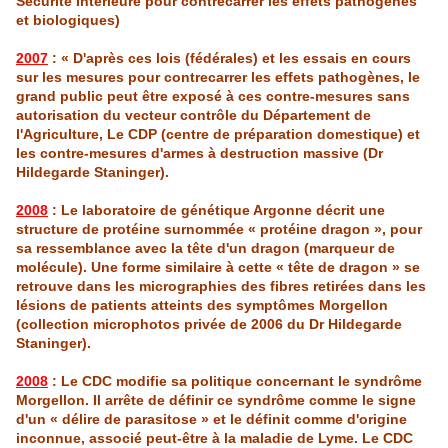
Sécurité Intérieure pour contrecarrer les effets pathogènes
et biologiques)
2007
: « D'après ces lo
is
(fédérales) et les essa
is
en cours
sur les mesures pour contrecarrer les effets pathogènes, le
grand public peut être exposé à ces contre-mesures sans
autorisation du vecteur contrôle du Département de
l'Agriculture
, Le CDP (centre de préparation domestique) et
les contre-mesures d'armes à destruction massive (
Dr
Hildegarde
Staninger
).
2008
: Le laboratoire de génétique
Argonne
décrit une
structure de protéine surnommée « protéine dragon », pour
sa ressemblance avec la tête d'un dragon (marqueur de
molécule). Une forme similaire à cette « tête de dragon » se
retrouve dans les micrographies des fibres retirées dans les
lésions de patients atteints des symptômes
Morgellon
(collection
microphotos
privée de 2006 du
Dr
Hildegarde
Staninger
).
2008
: Le CDC modifie sa politique concernant le syndrôme
Morgellon. Il arrête de définir ce syndrôme comme le signe
d'un « délire de parasitose » et le définit comme d'origine
inconnue, associé peut-être à la maladie de Lyme. Le CDC