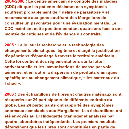
2004-2006
: Le centre américain de contrôle des maladies
(CDC) dit que les patients déclarant ces symptômes
souffrent probablement de « délire de parasitose » et
recommande aux gens souffrant des
Morgellons
de
consulter un psychiatre pour une évaluation mentale. Le
CDC maintient cette position pendant quatre ans face à une
montée de critiques et de l'évidence du contraire.
2005
: La loi sur la recherche et la technologie des
changements climatiques légitime et élargit la justification
d'opérations d'épandage à travers le territoire américain.
Cette loi contient des réglementations sur la lutte
antivectorielle
et les immunisations de masse par voie
aérienne, et en outre la dispersion de produits chimiques
spécifiques au changement climatique, « les matériaux du
Tchad
».
2006
: Des échantillons de fibres et d'autres matériaux sont
récupérés sur 24 participants de différents endroits du
globe. Les 24 participants ont rapporté des symptômes
anormaux semblables aux
Morgellons
. Les échantillons ont
été envoyés au
Dr
Hildegarde
Staninger
et analysés par
quatre laboratoires indépendants. Les premiers résultats
déterminent que les fibres sont constituées en partie de