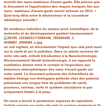
toxicité des
nano
-matériaux d'avant-garde. Elle précise que
le document et l'appréciation des risques toxiques liés aux
nano
- matériaux d'avant-garde seront achevés en 2013. »
Quel long délai entre le déclencheur et la couverture
médiatique actuelle !
De nombreux individus du secteur privé scientifique, de
la
recherche
et du développement gardent heureusement
un oeil vigilant, en documentant l'impact que cela peut avoir
sur la santé et sur la pollution. Dans un article connexe de
notre site
web
, intitulé Introduction à la
Nanotechnologie
,
/Environnement/ Santé/ biotechnologie, il est rapporté la
corrélation directe entre le contact et l'exposition aux
émissions atmosphériques des
nano
d'avant-garde sur
notre santé. Le document présente des échantillons de
matière étrange non-biologique prélevée chez des patients
présentant une longue liste de problèmes de santé,
poumons, cerveau, nerfs et système circulatoire et pas
uniquement limités à la peau.
On nous a donné la permission expresse de reproduire
l'article suivant sur notre site web et voulons remercier le Dr