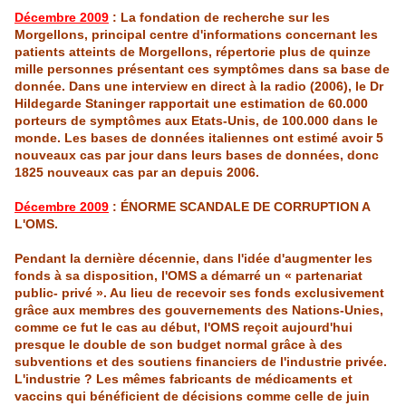
Décembre 2009
: La fondation de recherche sur les
Morgellons
, principal centre d'informations concernant les
patients atteints de
Morgellons
, répertorie plus de quinze
mille personnes présentant ces symptômes dans sa base de
donnée. Dans une interview en direct à la radio (2006), le
Dr
Hildegarde
Staninger
rapportait une estimation de 60.000
porteurs de symptômes aux
Etats
-Un
is
, de 100.000 dans le
monde. Les bases de données italiennes ont estimé avoir 5
nouveaux cas par jour dans leurs bases de données, donc
1825 nouveaux cas par an depu
is
2006.
Décembre 2009
: ÉNORME SCANDALE DE CORRUPTION A
L'OMS.
Pendant la dernière décennie, dans l'idée d'augmenter les
fonds à sa disposition,
l'OMS
a démarré un « partenariat
public- privé ». Au lieu de recevoir ses fonds exclusivement
grâce aux membres des gouvernements des Nations-Unies,
comme ce fut le cas au début,
l'OMS
reçoit aujourd'hui
presque le double de son budget normal grâce à des
subventions et des soutiens financiers de l'industrie privée.
L'industrie ? Les mêmes fabricants de médicaments et
vaccins qui bénéficient de décisions comme celle de juin