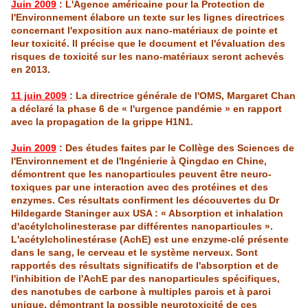
Juin 2009
: L'Agence américaine pour la Protection de
l'Environnement
élabore un texte sur les lignes directrices
concernant l'exposition aux
nano
-matériaux de pointe et
leur toxicité. Il précise que le document et l'évaluation des
risques de toxicité sur les
nano
-matériaux seront achevés
en 2013.
11 juin 2009
: La directrice générale de l'OMS, Margaret Chan
a déclaré la phase 6 de « l'urgence pandémie » en rapport
avec la propagation de la grippe H1N1.
Juin 2009
: Des études faites par le Collège des Sciences de
l'Environnement
et de l'Ingénierie à Qingdao en Chine,
démontrent que les nanoparticules peuvent être neuro-
toxiques par une interaction avec des protéines et des
enzymes. Ces résultats confirment les découvertes du
Dr
Hildegarde
Staninger
aux USA : « Absorption et inhalation
d'acétylcholinesterase par différentes nanoparticules ».
L'acétylcholinestérase (AchE) est une enzyme-clé présente
dans le sang, le cerveau et le système nerveux. Sont
rapportés des résultats significatifs de l'absorption et de
l'inhibition de l'AchE par des nanoparticules spécifiques,
des
nanotubes
de carbone à multiples paro
is
et à paroi
unique, démontrant la possible neurotoxicité de ces