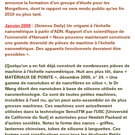
annonce la formation d'un groupe d'étude pour les
Morgellons, dont le rapport ne sera rendu public qu'en fin
2010 ou plus tard.
Janvier 2009
: (Science
Daily
) Un
origami
à l'échelle
nanométrique
à partir
d'ADN
. Rapport d'un scientifique de
l'université
d'Harvard
« Nous pouvons maintenant construire
une grande diversité de pièces de machine à l'échelle
nanométrique
. Des appareils fonctionnels devraient être
possibles ».
(Quelqu'un a en fait déjà construit de nombreuses pièces de
machine à l'échelle nanométrique. Huit ans plus tôt, dans «
MATÉRIAUX DE POINTE », décembre 2000, n° 24. « Une
gamme de nanotubes et de nanofibres en silice », le Dr
Wang décrit des nanotubes à base de silicone utilisés en
nanotechnologie. Ce sont de toutes petites machines,
invisibles à l'oeil nu, qu'on peut auto-assembler en de plus
grosses machines. Ces machines sont actuellement
utilisées dans la technologie SencilTM par l'USC [Université
de Californie du Sud] et autorisées pour Hewlett Packard et
d'autres sociétés. Notez la forme des nanos – griffes,
lanternes chinoises, tubes de silicone à languettes. Ces
formes sont significatives pour tous les étudiants Petits