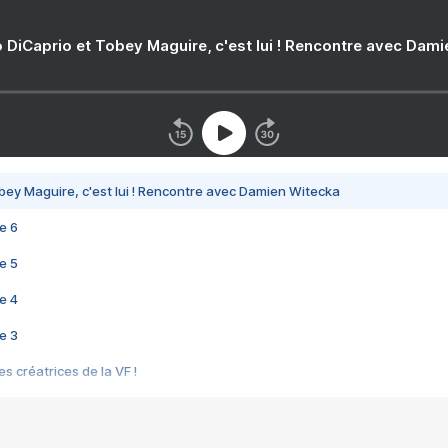
 DiCaprio et Tobey Maguire, c'est lui ! Rencontre avec Dam
bey Maguire, c'est lui ! Rencontre avec Damien Witecka
e 6
e 5
e 4
e 3
s créatrices de la VF !
e 2
e 1