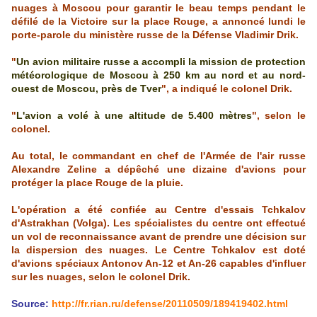
nuages à Moscou pour garantir le beau temps pendant le
défilé de la Victoire sur la place Rouge, a annoncé lundi le
porte-parole du ministère russe de la Défense Vladimir Drik.
"
Un avion militaire russe a accompli la mission de protection
météorologique de Moscou à 250 km au nord et au nord-
ouest de Moscou, près de Tver
", a indiqué le colonel Drik.
"
L'avion a volé à une altitude de 5.400 mètres
", selon le
colonel.
Au total, le commandant en chef de l'Armée de l'air russe
Alexandre Zeline a dépêché une dizaine d'avions pour
protéger la place Rouge de la pluie.
L'opération a été confiée au Centre d'essais Tchkalov
d'Astrakhan (Volga). Les spécialistes du centre ont effectué
un vol de reconnaissance avant de prendre une décision sur
la dispersion des nuages. Le Centre Tchkalov est doté
d'avions spéciaux Antonov An-12 et An-26 capables d'influer
sur les nuages, selon le colonel Drik.
Source:
http://fr.rian.ru/defense/20110509/189419402.html