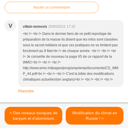
Ajouter un commentaire
V
villain nemesis
25/05/2011 17:32
<br /> <br /> Dans le dernier tiers de ce petit reportage de
préparation de la masse ils disent que les infos sont classées
sous le secret militaire et que ces pratiques ne se limitent pas
forcément au 9 Mai<br /> de chaque année .<br /> <br /> <br
/> Je conseille de nouveau la page 65 de ce rapport de la
WMO:<br /> <br /> <br />
http://www.wmo.int/pages/prog/arep/wmp/documents/CD_WM
P_44.pdf<br /> <br /> <br /> C'est la bible des modifications
climatiques actuelles!(en anglais)<br /> <br /> <br /> <br />
Répondre
< Des niveaux toxiques de
Modification du climat en
baryum et d'aluminium
Russie ! >
retrouvés dans le sang !