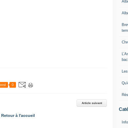
Alb
Alb
Bre
tem
Chr
L’A
bac
Les
Qu'
post
0
Rés
Article suivant
Caté
Retour à l'accueil
Inf