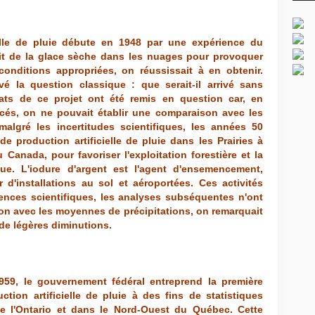
elle de pluie débute en 1948 par une expérience du
it de la glace sèche dans les nuages pour provoquer
onditions appropriées, on réussissait à en obtenir.
vé la question classique : que serait-il arrivé sans
tats de ce projet ont été remis en question car, en
és, on ne pouvait établir une comparaison avec les
lgré les incertitudes scientifiques, les années 50
 de production artificielle de pluie dans les Prairies à
u Canada, pour favoriser l'exploitation forestière et la
que. L'iodure d'argent est l'agent d'ensemencement,
 d'installations au sol et aéroportées. Ces activités
nces scientifiques, les analyses subséquentes n'ont
on avec les moyennes de précipitations, on remarquait
 de légères diminutions.
959, le gouvernement fédéral entreprend la première
tion artificielle de pluie à des fins de statistiques
de l'Ontario et dans le Nord-Ouest du Québec. Cette