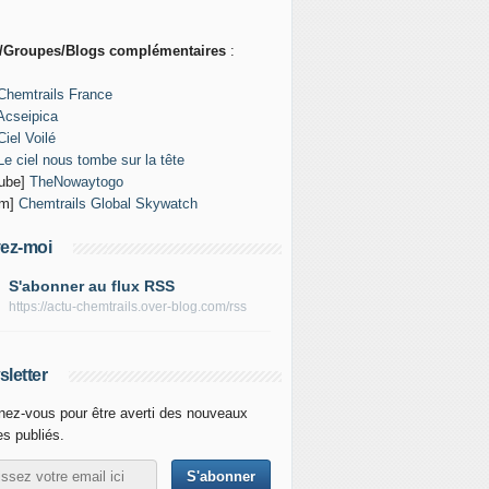
s/Groupes/Blogs complémentaires
:
Chemtrails France
Acseipica
Ciel Voilé
Le ciel nous tombe sur la tête
tube]
TheNowaytogo
um]
Chemtrails Global Skywatch
ez-moi
S'abonner au flux RSS
https://actu-chemtrails.over-blog.com/rss
letter
ez-vous pour être averti des nouveaux
les publiés.