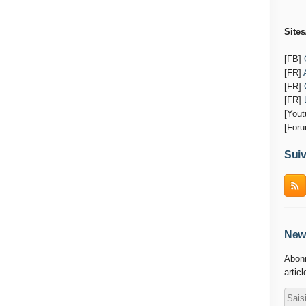
Site
[FB]
[FR]
[FR]
[FR]
[You
[For
Suiv
News
Abonn
artic