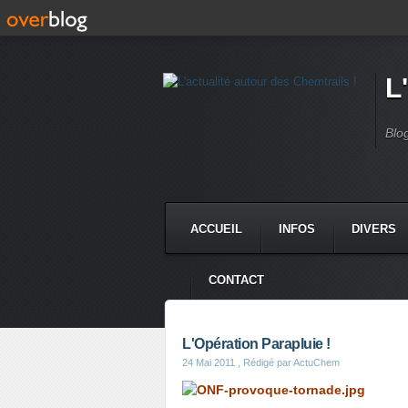
L
Blo
ACCUEIL
INFOS
DIVERS
CONTACT
L'Opération Parapluie !
24 Mai 2011
, Rédigé par ActuChem