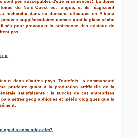
'ils sont peu susceptibles d'être ensemencés;. La durée
toires du Nord-Ouest est longue, et ils réagissent
La recherche dans ce domaine effectuée en Alberta
 preuves supplémentaires comme quoi la glace sèche
utilisés pour provoquer la croissance des cristaux de
itent pas.
obtenus dans d'autres pays. Toutefois, la communauté
ore prudente quant à la production artificielle de la
générale satisfaisante : le succès de ces entreprises
paramètres géographiques et météorologiques que la
isément.
clopedia.com/index.cfm?