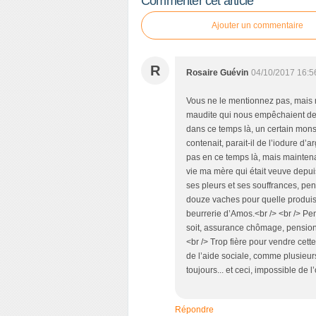
Commenter cet article
c
e
Ajouter un commentaire
t
a
r
R
Rosaire Guévin
04/10/2017 16:5
t
i
Vous ne le mentionnez pas, mais m
c
maudite qui nous empêchaient de r
l
dans ce temps là, un certain mons
e
contenait, parait-il de l’iodure d’a
pas en ce temps là, mais maintenan
vie ma mère qui était veuve depui
ses pleurs et ses souffrances, pen
douze vaches pour quelle produise
beurrerie d’Amos.<br /> <br /> Pe
soit, assurance chômage, pension
<br /> Trop fière pour vendre cett
de l’aide sociale, comme plusieurs
toujours... et ceci, impossible de l
Répondre