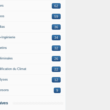
ers
62
eos
59
ias
36
-Ingénierie
34
letins
32
liminales
26
ification du Climat
22
lyses
12
nsons
9
ives