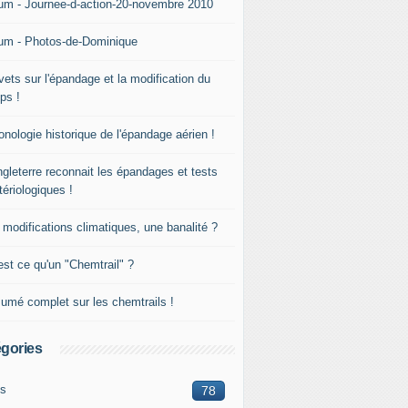
um - Journee-d-action-20-novembre 2010
um - Photos-de-Dominique
vets sur l'épandage et la modification du
ps !
onologie historique de l'épandage aérien !
ngleterre reconnait les épandages et tests
tériologiques !
 modifications climatiques, une banalité ?
est ce qu'un "Chemtrail" ?
umé complet sur les chemtrails !
gories
os
78