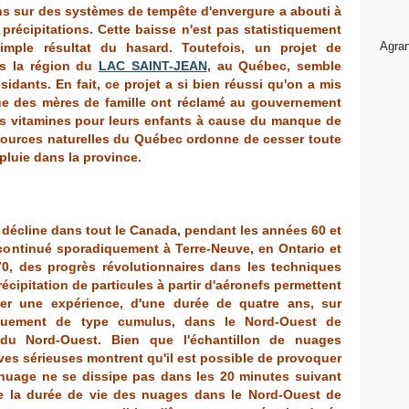
ns sur des systèmes de tempête d'envergure a abouti à
 précipitations. Cette baisse n'est pas statistiquement
Agran
 simple résultat du hasard. Toutefois, un projet de
ans la région du
LAC SAINT-JEAN
, au Québec, semble
ésidants. En fait, ce projet a si bien réussi qu'on a mis
que des mères de famille ont réclamé au gouvernement
es vitamines pour leurs enfants à cause du manque de
ssources naturelles du Québec ordonne de cesser toute
 pluie dans la province.
ie décline dans tout le Canada, pendant les années 60 et
 continué sporadiquement à Terre-Neuve, en Ontario et
70, des progrès révolutionnaires dans les techniques
écipitation de particules à partir d'aéronefs permettent
uer une expérience, d'une durée de quatre ans, sur
quement de type cumulus, dans le Nord-Ouest de
s du Nord-Ouest. Bien que l'échantillon de nuages
ves sérieuses montrent qu'il est possible de provoquer
e nuage ne se dissipe pas dans les 20 minutes suivant
 la durée de vie des nuages dans le Nord-Ouest de