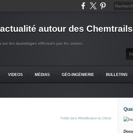
'actualité autour des Chemtrails
g sur les épandages effectués par les avions.
VIDEOS
MÉDIAS
GÉO-INGÉNIERIE
BULLETINS
Quali
Publié dans
#Modification du Climat
Docu