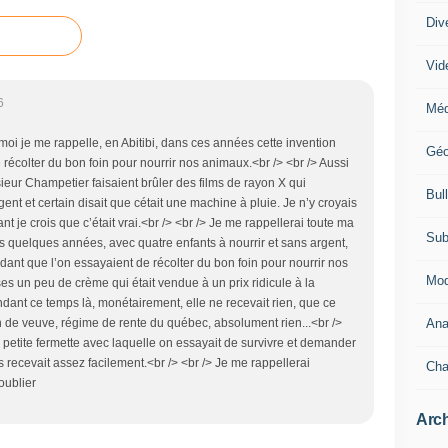
Div
Vid
6
Méd
oi je me rappelle, en Abitibi, dans ces années cette invention
Géo
écolter du bon foin pour nourrir nos animaux.<br /> <br /> Aussi
ieur Champetier faisaient brûler des films de rayon X qui
Bul
rgent et certain disait que cétait une machine à pluie. Je n’y croyais
t je crois que c’était vrai.<br /> <br /> Je me rappellerai toute ma
Sub
s quelques années, avec quatre enfants à nourrir et sans argent,
dant que l’on essayaient de récolter du bon foin pour nourrir nos
Mod
s un peu de crème qui était vendue à un prix ridicule à la
ndant ce temps là, monétairement, elle ne recevait rien, que ce
Ana
 de veuve, régime de rente du québec, absolument rien...<br />
e petite fermette avec laquelle on essayait de survivre et demander
 recevait assez facilement.<br /> <br /> Je me rappellerai
Cha
’oublier
Arch