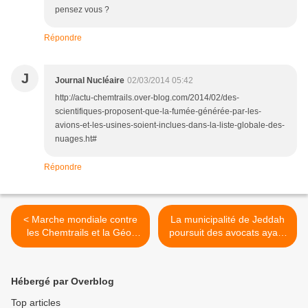
pensez vous ?
Répondre
J
Journal Nucléaire
02/03/2014 05:42
http://actu-chemtrails.over-blog.com/2014/02/des-
scientifiques-proposent-que-la-fumée-générée-par-les-
avions-et-les-usines-soient-inclues-dans-la-liste-globale-des-
nuages.ht#
Répondre
< Marche mondiale contre
La municipalité de Jeddah
les Chemtrails et la Géo-
poursuit des avocats ayant
ingénierie à Bruxelles !
prétendus qu'elle dispersait
les nuages par produits
chimiques ! >
Hébergé par Overblog
Top articles