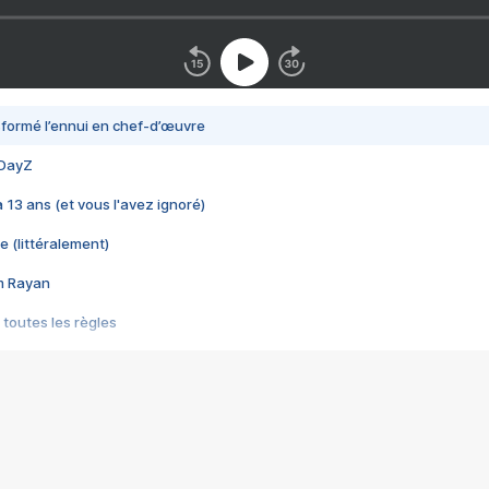
nsformé l’ennui en chef-d’œuvre
 DayZ
 a 13 ans (et vous l'avez ignoré)
e (littéralement)
im Rayan
 toutes les règles
s les jeux vidéo
us choquant de Rockstar ? - Le scandale BULLY
e plus moche de Steam
du RÊVE tourne au CAUCHEMAR