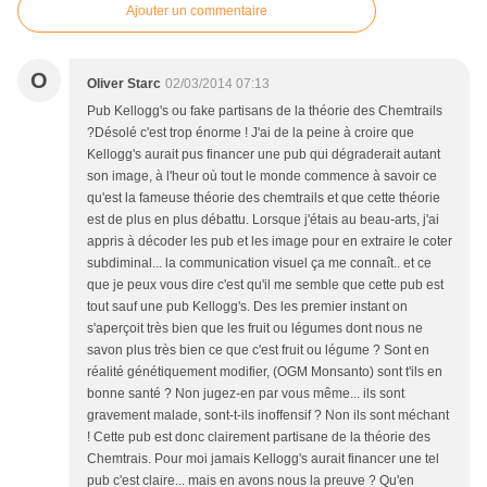
Ajouter un commentaire
O
Oliver Starc
02/03/2014 07:13
Pub Kellogg's ou fake partisans de la théorie des Chemtrails
?Désolé c'est trop énorme ! J'ai de la peine à croire que
Kellogg's aurait pus financer une pub qui dégraderait autant
son image, à l'heur où tout le monde commence à savoir ce
qu'est la fameuse théorie des chemtrails et que cette théorie
est de plus en plus débattu. Lorsque j'étais au beau-arts, j'ai
appris à décoder les pub et les image pour en extraire le coter
subdiminal... la communication visuel ça me connaît.. et ce
que je peux vous dire c'est qu'il me semble que cette pub est
tout sauf une pub Kellogg's. Des les premier instant on
s'aperçoit très bien que les fruit ou légumes dont nous ne
savon plus très bien ce que c'est fruit ou légume ? Sont en
réalité génétiquement modifier, (OGM Monsanto) sont t'ils en
bonne santé ? Non jugez-en par vous même... ils sont
gravement malade, sont-t-ils inoffensif ? Non ils sont méchant
! Cette pub est donc clairement partisane de la théorie des
Chemtrais. Pour moi jamais Kellogg's aurait financer une tel
pub c'est claire... mais en avons nous la preuve ? Qu'en